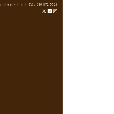
Tel / 046-872-5528
ＬＯＲＥＮＴ １３