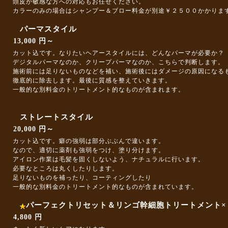
頭皮が敏感な方への対応もお任せください。
カラーのみの場合はシャンプー＆ブロー料金が別途￥２５００かかりま
パーマスタイル
13,000 円～
カット込です。なりたいヘアースタイルには、どんなパーマが必要か？
デジタルパーマなのか、クリープパーマなのか、こちらで判断します。
施術前には足りないものなどを補い、施術後にはダメージの原因になる
徹底的に除去します。最後に質感を整えていきます。
一般的な別料金のトリートメント的なものが含まれます。
ストレートスタイル
20,000 円～
カット込です。癖の強弱は部分ぶぶんで違います。
なので、適切に薬剤も強弱をつけ、塗り分けます。
アイロン作業は毛髪を固くしないよう、ナチュラルに行います。
必要なところは丸くしたりします。
足りないものを補ったり、コーティングしたり
一般的な別料金のトリートメント的なものが含まれています。
パーフェクトリセット＆リンゴ幹細胞トリートメント×
4,800 円