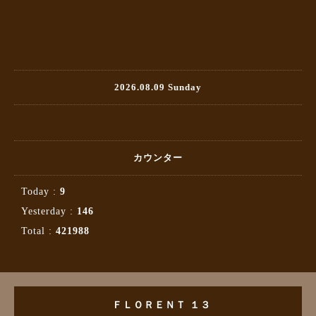
2026.08.09 Sunday
カウンター
Today :
9
Yesterday :
146
Total :
421988
ＦＬＯＲＥＮＴ １３