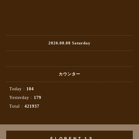
2026.08.08 Saturday
カウンター
Today :
104
Yesterday :
179
Total :
421937
ＦＬＯＲＥＮＴ １３