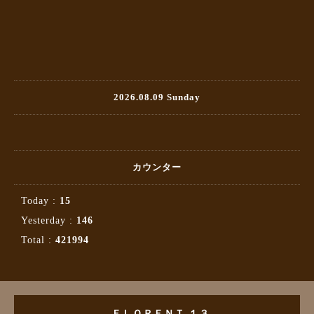
2026.08.09 Sunday
カウンター
Today :
15
Yesterday :
146
Total :
421994
ＦＬＯＲＥＮＴ １３