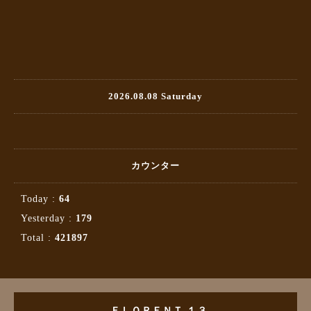
2026.08.08 Saturday
カウンター
Today :
64
Yesterday :
179
Total :
421897
ＦＬＯＲＥＮＴ １３