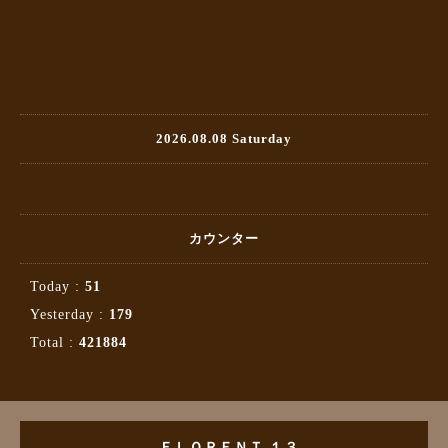
2026.08.08 Saturday
カウンター
Today :
51
Yesterday :
179
Total :
421884
ＦＬＯＲＥＮＴ １３