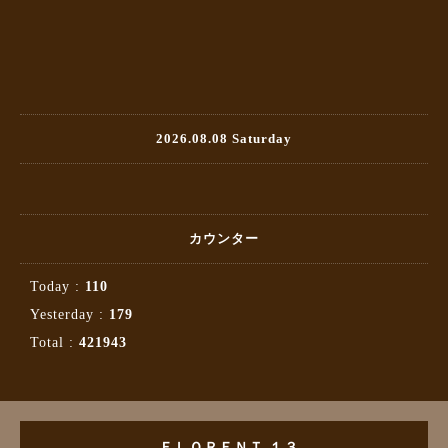
2026.08.08 Saturday
カウンター
Today :
110
Yesterday :
179
Total :
421943
ＦＬＯＲＥＮＴ １３