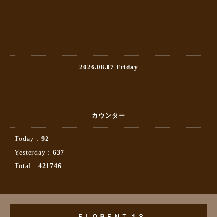
2026.08.07 Friday
カウンター
Today :
92
Yesterday :
637
Total :
421746
ＦＬＯＲＥＮＴ １３