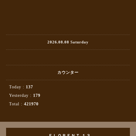
2026.08.08 Saturday
カウンター
Today :
137
Yesterday :
179
Total :
421970
ＦＬＯＲＥＮＴ １３